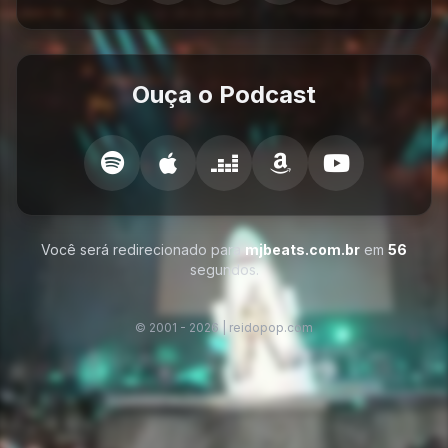
Ouça o Podcast
Você será redirecionado para
mjbeats.com.br
em
56
segundos.
© 2001 -
2026
|
reidopop.com